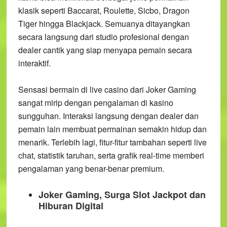
klasik seperti Baccarat, Roulette, Sicbo, Dragon
Tiger hingga Blackjack. Semuanya ditayangkan
secara langsung dari studio profesional dengan
dealer cantik yang siap menyapa pemain secara
interaktif.
Sensasi bermain di live casino dari Joker Gaming
sangat mirip dengan pengalaman di kasino
sungguhan. Interaksi langsung dengan dealer dan
pemain lain membuat permainan semakin hidup dan
menarik. Terlebih lagi, fitur-fitur tambahan seperti live
chat, statistik taruhan, serta grafik real-time memberi
pengalaman yang benar-benar premium.
Joker Gaming, Surga Slot Jackpot dan
Hiburan Digital