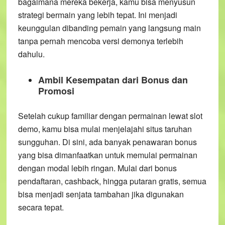
bagaimana mereka bekerja, kamu bisa menyusun
strategi bermain yang lebih tepat. Ini menjadi
keunggulan dibanding pemain yang langsung main
tanpa pernah mencoba versi demonya terlebih
dahulu.
Ambil Kesempatan dari Bonus dan
Promosi
Setelah cukup familiar dengan permainan lewat slot
demo, kamu bisa mulai menjelajahi situs taruhan
sungguhan. Di sini, ada banyak penawaran bonus
yang bisa dimanfaatkan untuk memulai permainan
dengan modal lebih ringan. Mulai dari bonus
pendaftaran, cashback, hingga putaran gratis, semua
bisa menjadi senjata tambahan jika digunakan
secara tepat.