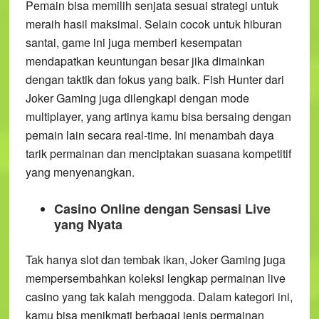
Pemain bisa memilih senjata sesuai strategi untuk
meraih hasil maksimal. Selain cocok untuk hiburan
santai, game ini juga memberi kesempatan
mendapatkan keuntungan besar jika dimainkan
dengan taktik dan fokus yang baik. Fish Hunter dari
Joker Gaming juga dilengkapi dengan mode
multiplayer, yang artinya kamu bisa bersaing dengan
pemain lain secara real-time. Ini menambah daya
tarik permainan dan menciptakan suasana kompetitif
yang menyenangkan.
Casino Online dengan Sensasi Live
yang Nyata
Tak hanya slot dan tembak ikan, Joker Gaming juga
mempersembahkan koleksi lengkap permainan live
casino yang tak kalah menggoda. Dalam kategori ini,
kamu bisa menikmati berbagai jenis permainan