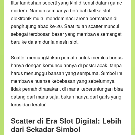
fitur tambahan seperti yang kini dikenal dalam game
modern. Namun semuanya berubah ketika slot
elektronik mulai mendominasi arena permainan di
penghujung abad ke-20. Saat itulah scatter muncul
sebagai terobosan besar yang membawa semangat
baru ke dalam dunia mesin slot.
Scatter memungkinkan pemain untuk memicu bonus
hanya dengan kemunculannya di posisi acak, tanpa
harus menunggu barisan yang sempurna. Simbol ini
membawa nuansa kebebasan yang sebelumnya
tidak pernah dirasakan, di mana keberuntungan bisa
datang dari mana saja, bukan hanya dari garis yang
lurus dan teratur.
Scatter di Era Slot Digital: Lebih
dari Sekadar Simbol