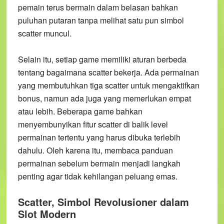
pemain terus bermain dalam belasan bahkan
puluhan putaran tanpa melihat satu pun simbol
scatter muncul.
Selain itu, setiap game memiliki aturan berbeda
tentang bagaimana scatter bekerja. Ada permainan
yang membutuhkan tiga scatter untuk mengaktifkan
bonus, namun ada juga yang memerlukan empat
atau lebih. Beberapa game bahkan
menyembunyikan fitur scatter di balik level
permainan tertentu yang harus dibuka terlebih
dahulu. Oleh karena itu, membaca panduan
permainan sebelum bermain menjadi langkah
penting agar tidak kehilangan peluang emas.
Scatter, Simbol Revolusioner dalam
Slot Modern