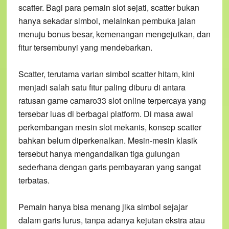
scatter. Bagi para pemain slot sejati, scatter bukan
hanya sekadar simbol, melainkan pembuka jalan
menuju bonus besar, kemenangan mengejutkan, dan
fitur tersembunyi yang mendebarkan.
Scatter, terutama varian simbol scatter hitam, kini
menjadi salah satu fitur paling diburu di antara
ratusan game camaro33 slot online terpercaya yang
tersebar luas di berbagai platform. Di masa awal
perkembangan mesin slot mekanis, konsep scatter
bahkan belum diperkenalkan. Mesin-mesin klasik
tersebut hanya mengandalkan tiga gulungan
sederhana dengan garis pembayaran yang sangat
terbatas.
Pemain hanya bisa menang jika simbol sejajar
dalam garis lurus, tanpa adanya kejutan ekstra atau