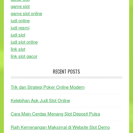
game slot
game slot online
judi online
judi resmi
judi slot
judi slot online
link slot
link slot gacor
RECENT POSTS
Trik dan Strategi Poker Online Modern
Kelebihan Apk Judi Slot Online
Cara Main Cerdas Menang Slot Deposit Pulsa
Raih Kemenangan Maksimal di Website Slot Demo