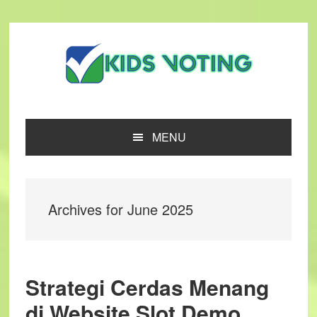
Skip
Skip
Skip
to
to
to
primary
main
primary
navigation
content
sidebar
MENU
Archives for June 2025
Strategi Cerdas Menang
di Website Slot Demo