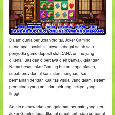
Dalam dunia perjudian digital, Joker Gaming
menempati posisi istimewa sebagai salah satu
penyedia game deposit slot DANA online yang
dikenal luas dan dipercaya oleh banyak kalangan.
Nama besar Joker Gaming bukan tanpa alasan,
sebab provider ini konsisten menghadirkan
permainan dengan kualitas visual yang tajam, sistem
permainan yang adil, dan peluang jackpot yang
tinggi.
Selain menawarkan pengalaman bermain yang seru,
Joker Gaming juga dikenal ramah terhadap berbagai