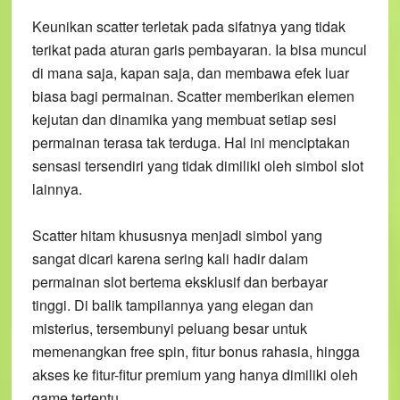
Keunikan scatter terletak pada sifatnya yang tidak
terikat pada aturan garis pembayaran. Ia bisa muncul
di mana saja, kapan saja, dan membawa efek luar
biasa bagi permainan. Scatter memberikan elemen
kejutan dan dinamika yang membuat setiap sesi
permainan terasa tak terduga. Hal ini menciptakan
sensasi tersendiri yang tidak dimiliki oleh simbol slot
lainnya.
Scatter hitam khususnya menjadi simbol yang
sangat dicari karena sering kali hadir dalam
permainan slot bertema eksklusif dan berbayar
tinggi. Di balik tampilannya yang elegan dan
misterius, tersembunyi peluang besar untuk
memenangkan free spin, fitur bonus rahasia, hingga
akses ke fitur-fitur premium yang hanya dimiliki oleh
game tertentu.