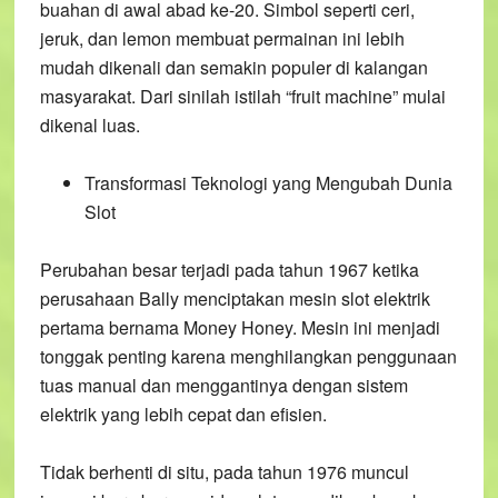
buahan di awal abad ke-20. Simbol seperti ceri,
jeruk, dan lemon membuat permainan ini lebih
mudah dikenali dan semakin populer di kalangan
masyarakat. Dari sinilah istilah “fruit machine” mulai
dikenal luas.
Transformasi Teknologi yang Mengubah Dunia
Slot
Perubahan besar terjadi pada tahun 1967 ketika
perusahaan Bally menciptakan mesin slot elektrik
pertama bernama Money Honey. Mesin ini menjadi
tonggak penting karena menghilangkan penggunaan
tuas manual dan menggantinya dengan sistem
elektrik yang lebih cepat dan efisien.
Tidak berhenti di situ, pada tahun 1976 muncul