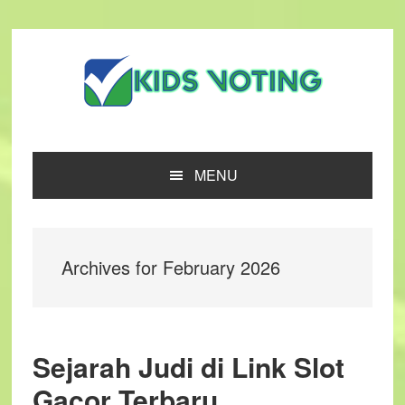
Skip
Skip
Skip
to
to
to
primary
main
primary
navigation
content
sidebar
MENU
Archives for February 2026
Sejarah Judi di Link Slot
Gacor Terbaru