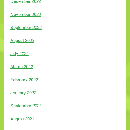
December 2022
November 2022
September 2022
August 2022
July 2022
March 2022
February 2022
January 2022
September 2021
August 2021