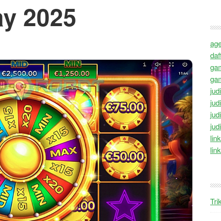
ay 2025
age
daf
gam
gam
jud
jud
judi
jud
link
lin
Tri