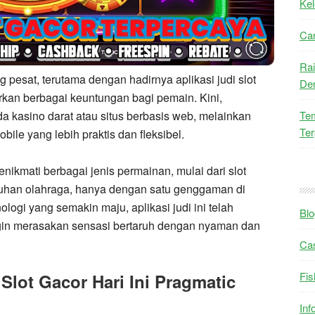
Kel
Car
Rai
pesat, terutama dengan hadirnya aplikasi judi slot
De
rkan berbagai keuntungan bagi pemain. Kini,
da kasino darat atau situs berbasis web, melainkan
Tem
Te
bile yang lebih praktis dan fleksibel.
ikmati berbagai jenis permainan, mulai dari slot
 taruhan olahraga, hanya dengan satu genggaman di
gi yang semakin maju, aplikasi judi ini telah
Blo
ngin merasakan sensasi bertaruh dengan nyaman dan
Ca
Fi
lot Gacor Hari Ini Pragmatic
Inf