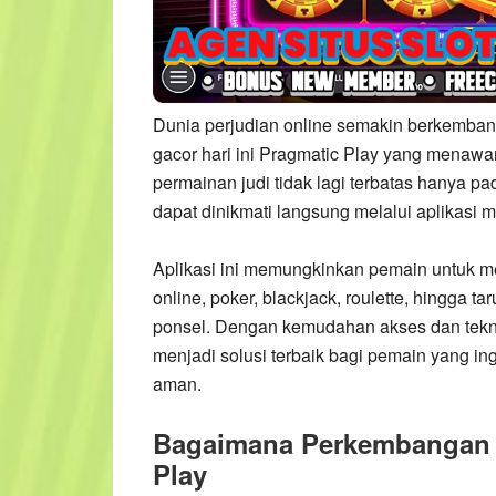
Dunia perjudian online semakin berkembang 
gacor hari ini Pragmatic Play yang menawa
permainan judi tidak lagi terbatas hanya pa
dapat dinikmati langsung melalui aplikasi mo
Aplikasi ini memungkinkan pemain untuk men
online, poker, blackjack, roulette, hingga
ponsel. Dengan kemudahan akses dan teknolo
menjadi solusi terbaik bagi pemain yang i
aman.
Bagaimana Perkembangan S
Play