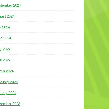
ptember 2024
gust 2024
y 2024
ne 2024
y 2024
il 2024
rch 2024
ruary 2024
nuary 2024
cember 2023