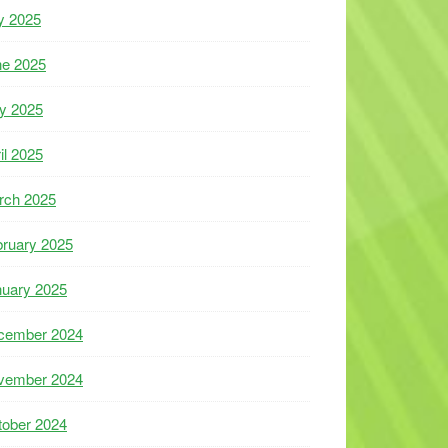
y 2025
ne 2025
y 2025
il 2025
rch 2025
ruary 2025
nuary 2025
cember 2024
vember 2024
tober 2024