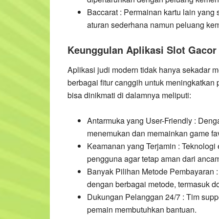
Baccarat :
Permainan kartu lain yang 
aturan sederhana namun peluang kem
Keunggulan Aplikasi Slot Gacor 
Aplikasi judi modern tidak hanya sekadar 
berbagai fitur canggih untuk meningkatkan
bisa dinikmati di dalamnya meliputi:
Antarmuka yang User-Friendly :
Denga
menemukan dan memainkan game favo
Keamanan yang Terjamin :
Teknologi 
pengguna agar tetap aman dari ancam
Banyak Pilihan Metode Pembayaran 
dengan berbagai metode, termasuk dom
Dukungan Pelanggan 24/7 :
Tim supp
pemain membutuhkan bantuan.