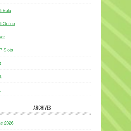
i Bola
i Online
ker
P Slots
t
s
k
ARCHIVES
ne 2026