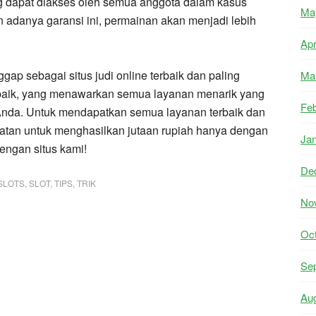
ng dapat diakses oleh semua anggota dalam kasus
Ma
 adanya garansi ini, permainan akan menjadi lebih
Apr
ggap sebagai situs judi online terbaik dan paling
Ma
terbaik, yang menawarkan semua layanan menarik yang
Feb
 Anda. Untuk mendapatkan semua layanan terbaik dan
atan untuk menghasilkan jutaan rupiah hanya dengan
Ja
engan situs kami!
De
SLOTS
,
SLOT
,
TIPS
,
TRIK
No
Oc
Se
Au