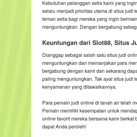
Kebutuhan pelanggan setia kami yang ingin
selalu menjadi prioritas utama di situs jud
teman setia bagi mereka yang ingin bermain
menguntungkan. Dengan bergabung sebagai 
Keuntungan dari Slot88, Situs Ju
Dianggap sebagai salah satu situs judi online
menguntungkan dan memanjakan para membe
bergabung dengan kami dan sekarang dapat
paling menguntungkan. Tak ayal situs judi t
kenyamanan yang ditawarkannya.
Para pemain judi online di tanah air tela
Pemain memiliki kesempatan untuk mendap
online favorit mereka bersama kami berkat
dapat Anda peroleh!