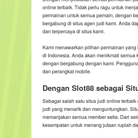
online terbaik. Tidak perlu ragu untuk menja
permainan untuk semua pemain, dengan b
bergabung di situs agen judi kami. Anda da
dan terpercaya di situs kami.
Kami menawarkan pilihan permainan yang l
di Indonesia. Anda akan menikmati semua 
dengan bergabung dengan kami. Penggunaa
dan perangkat mobile.
Dengan Slot88 sebagai Situ
Sebagai salah satu situs judi online terba
judi yang menarik dan menguntungkan. Sit
memanjakan semua member setia. Dari sele
kesempatan untuk menang jutaan rupiah dari