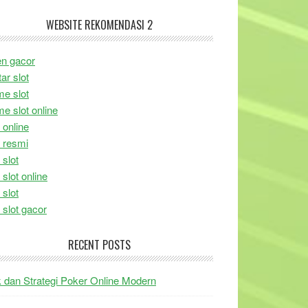
WEBSITE REKOMENDASI 2
n gacor
tar slot
e slot
e slot online
i online
i resmi
 slot
i slot online
 slot
k slot gacor
RECENT POSTS
k dan Strategi Poker Online Modern