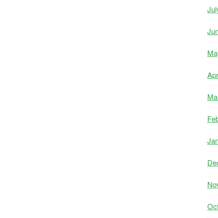
Jul
Ju
Ma
Apr
Ma
Feb
Ja
De
No
Oc