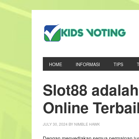
Skip
Skip
Skip
to
to
to
primary
main
primary
navigation
content
sidebar
HOME
INFORMASI
TIPS
Slot88 adala
Online Terbai
JULY 30, 2024
BY
NIMBLE HAWK
Dengan menyediakan semua permainan judi t