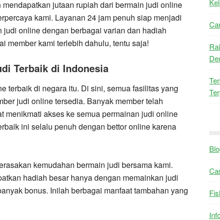
Kel
 mendapatkan jutaan rupiah dari bermain judi online
i terpercaya kami. Layanan 24 jam penuh siap menjadi
Car
 judi online dengan berbagai varian dan hadiah
member kami terlebih dahulu, tentu saja!
Rai
De
di Terbaik di Indonesia
Tem
 terbaik di negara itu. Di sini, semua fasilitas yang
Te
r judi online tersedia. Banyak member telah
 menikmati akses ke semua permainan judi online
erbaik ini selalu penuh dengan bettor online karena
Blo
h merasakan kemudahan bermain judi bersama kami.
Ca
atkan hadiah besar hanya dengan memainkan judi
 banyak bonus. Inilah berbagai manfaat tambahan yang
Fi
Inf