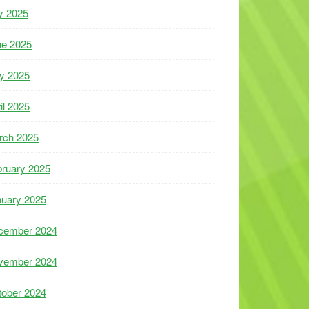
y 2025
ne 2025
y 2025
il 2025
rch 2025
ruary 2025
nuary 2025
cember 2024
vember 2024
tober 2024