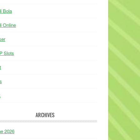
i Bola
i Online
ker
P Slots
t
s
k
ARCHIVES
ne 2026