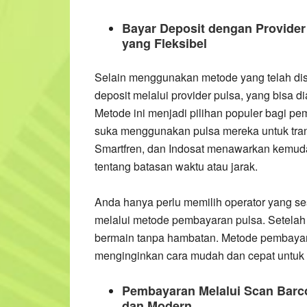
Bayar Deposit dengan Provider 
yang Fleksibel
Selain menggunakan metode yang telah dis
deposit melalui provider pulsa, yang bisa d
Metode ini menjadi pilihan populer bagi pe
suka menggunakan pulsa mereka untuk transa
Smartfren, dan Indosat menawarkan kemuda
tentang batasan waktu atau jarak.
Anda hanya perlu memilih operator yang se
melalui metode pembayaran pulsa. Setelah 
bermain tanpa hambatan. Metode pembayara
menginginkan cara mudah dan cepat untuk 
Pembayaran Melalui Scan Barc
dan Modern