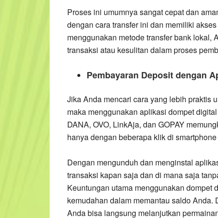
Proses ini umumnya sangat cepat dan aman
dengan cara transfer ini dan memiliki aks
menggunakan metode transfer bank lokal, 
transaksi atau kesulitan dalam proses pem
Pembayaran Deposit dengan Apl
Jika Anda mencari cara yang lebih praktis 
maka menggunakan aplikasi dompet digital a
DANA, OVO, LinkAja, dan GOPAY memungk
hanya dengan beberapa klik di smartphone
Dengan mengunduh dan menginstal aplikasi
transaksi kapan saja dan di mana saja tanp
Keuntungan utama menggunakan dompet digit
kemudahan dalam memantau saldo Anda. Da
Anda bisa langsung melanjutkan permainan