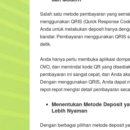
Salah satu metode pembayaran yang semakin
menggunakan QRIS (Quick Response Code 
Anda untuk melakukan deposit hanya deng
bandar. Pembayaran menggunakan QRIS san
detik.
Anda hanya perlu membuka aplikasi dompet
OVO, dan memindai kode QR yang disediaka
pembayaran ini sangat cepat, dan Anda aka
Dengan menggunakan QRIS, Anda dapat men
repot-repot mengisi detail pembayaran sec
Menentukan Metode Deposit ya
Lebih Nyaman
Dengan berbagai pilihan metode deposit yan