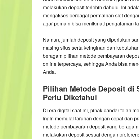
melakukan deposit terlebih dahulu. Ini ada
mengakses berbagai permainan slot dengan 
agar pemain bisa menikmati pengalaman ta
Namun, jumlah deposit yang diperlukan san
masing situs serta keinginan dan kebutuhan
beragam pilihan metode pembayaran deposit 
online terpercaya, sehingga Anda bisa men
Anda.
Pilihan Metode Deposit di 
Perlu Diketahui
Di era digital saat ini, pihak bandar tela
ingin memulai taruhan dengan cepat dan pra
metode pembayaran deposit yang beragam.
melakukan deposit sesuai dengan prefere