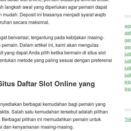
lah langkah awal yang diperlukan agar pemain dapat
mudah. Deposit ini biasanya menjadi syarat wajib
ruhan secara maksimal.
age
daf
gat bervariasi, tergantung pada kebijakan masing-
gam
 pemain. Dalam artikel ini, kami akan mengulas
gam
yang dapat Anda pilih ketika bermain di situs slot
jud
entukan metode yang paling sesuai dengan preferensi
jud
judi
jud
Situs Daftar Slot Online yang
link
lin
h menyediakan berbagai kemudahan bagi pemain yang
ktis. Salah satu kemudahan tersebut adalah pilihan
 Berbagai pilihan ini memudahkan pemain untuk
Tri
nsi dan kenyamanan masing-masing.