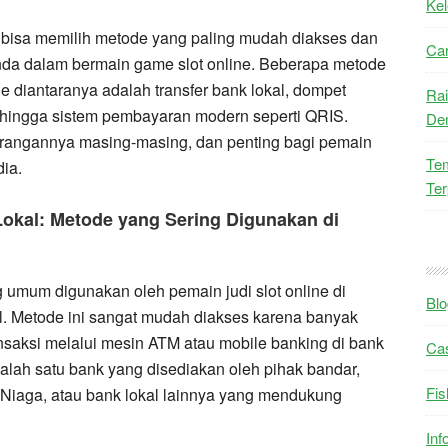
Kel
bisa memilih metode yang paling mudah diakses dan
Car
da dalam bermain game slot online. Beberapa metode
ne diantaranya adalah transfer bank lokal, dompet
Rai
a, hingga sistem pembayaran modern seperti QRIS.
De
urangannya masing-masing, dan penting bagi pemain
Tem
ia.
Te
Lokal: Metode yang Sering Digunakan di
umum digunakan oleh pemain judi slot online di
Blo
al. Metode ini sangat mudah diakses karena banyak
saksi melalui mesin ATM atau mobile banking di bank
Ca
alah satu bank yang disediakan oleh pihak bandar,
Fi
 Niaga, atau bank lokal lainnya yang mendukung
Inf