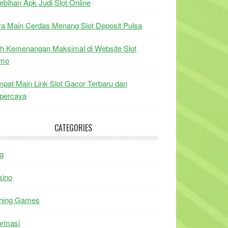
ebihan Apk Judi Slot Online
a Main Cerdas Menang Slot Deposit Pulsa
h Kemenangan Maksimal di Website Slot
mo
pat Main Link Slot Gacor Terbaru dan
rpercaya
CATEGORIES
g
sino
shing Games
ormasi