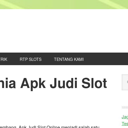
TRIK
RTP SLOTS
TENTANG KAMI
ia Apk Judi Slot
P
Se
S
this
web
Ja
Te
kembang, Apk Judi Slot Online menjadi salah satu