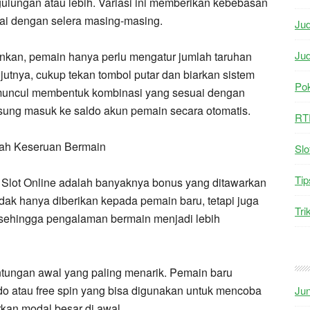
ulungan atau lebih. Variasi ini memberikan kebebasan
ai dengan selera masing-masing.
Jud
Jud
nkan, pemain hanya perlu mengatur jumlah taruhan
utnya, cukup tekan tombol putar dan biarkan sistem
Po
g muncul membentuk kombinasi yang sesuai dengan
sung masuk ke saldo akun pemain secara otomatis.
RT
ah Keseruan Bermain
Slo
Tip
di Slot Online adalah banyaknya bonus yang ditawarkan
dak hanya diberikan kepada pemain baru, tetapi juga
Tri
sehingga pengalaman bermain menjadi lebih
ntungan awal yang paling menarik. Pemain baru
 atau free spin yang bisa digunakan untuk mencoba
Ju
kan modal besar di awal.