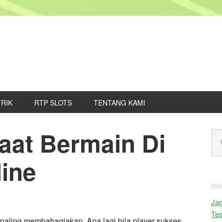
TRIK
RTP SLOTS
TENTANG KAMI
aat Bermain Di
P
Se
S
this
web
line
Ja
Te
paling membahagiakan. Apa lagi bila player sukses