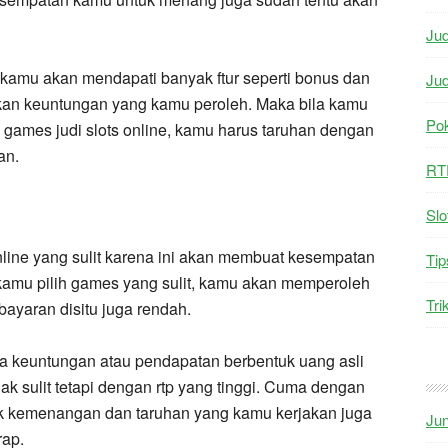
Jud
ik kamu akan mendapati banyak ftur seperti bonus dan
Jud
kan keuntungan yang kamu peroleh. Maka bila kamu
Po
n games judi slots online, kamu harus taruhan dengan
an.
RT
Slo
online yang sulit karena ini akan membuat kesempatan
Tip
kamu pilih games yang sulit, kamu akan memperoleh
Tri
yaran disitu juga rendah.
 keuntungan atau pendapatan berbentuk uang asli
ak sulit tetapi dengan rtp yang tinggi. Cuma dengan
k kemenangan dan taruhan yang kamu kerjakan juga
Ju
rap.