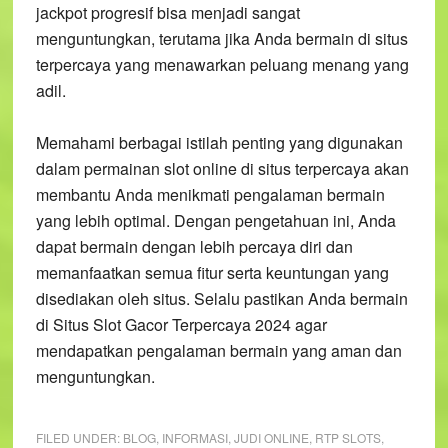
jackpot progresif bisa menjadi sangat
menguntungkan, terutama jika Anda bermain di situs
terpercaya yang menawarkan peluang menang yang
adil.
Memahami berbagai istilah penting yang digunakan
dalam permainan slot online di situs terpercaya akan
membantu Anda menikmati pengalaman bermain
yang lebih optimal. Dengan pengetahuan ini, Anda
dapat bermain dengan lebih percaya diri dan
memanfaatkan semua fitur serta keuntungan yang
disediakan oleh situs. Selalu pastikan Anda bermain
di Situs Slot Gacor Terpercaya 2024 agar
mendapatkan pengalaman bermain yang aman dan
menguntungkan.
FILED UNDER:
BLOG
,
INFORMASI
,
JUDI ONLINE
,
RTP SLOTS
,