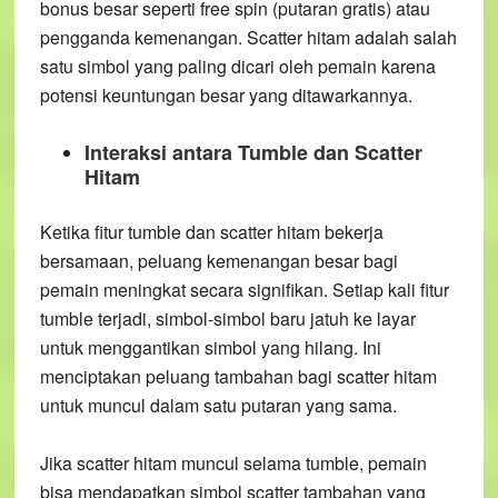
bonus besar seperti free spin (putaran gratis) atau
pengganda kemenangan. Scatter hitam adalah salah
satu simbol yang paling dicari oleh pemain karena
potensi keuntungan besar yang ditawarkannya.
Interaksi antara Tumble dan Scatter
Hitam
Ketika fitur tumble dan scatter hitam bekerja
bersamaan, peluang kemenangan besar bagi
pemain meningkat secara signifikan. Setiap kali fitur
tumble terjadi, simbol-simbol baru jatuh ke layar
untuk menggantikan simbol yang hilang. Ini
menciptakan peluang tambahan bagi scatter hitam
untuk muncul dalam satu putaran yang sama.
Jika scatter hitam muncul selama tumble, pemain
bisa mendapatkan simbol scatter tambahan yang