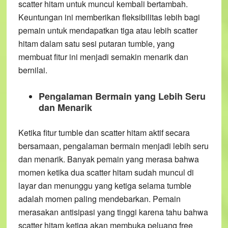
scatter hitam untuk muncul kembali bertambah.
Keuntungan ini memberikan fleksibilitas lebih bagi
pemain untuk mendapatkan tiga atau lebih scatter
hitam dalam satu sesi putaran tumble, yang
membuat fitur ini menjadi semakin menarik dan
bernilai.
Pengalaman Bermain yang Lebih Seru
dan Menarik
Ketika fitur tumble dan scatter hitam aktif secara
bersamaan, pengalaman bermain menjadi lebih seru
dan menarik. Banyak pemain yang merasa bahwa
momen ketika dua scatter hitam sudah muncul di
layar dan menunggu yang ketiga selama tumble
adalah momen paling mendebarkan. Pemain
merasakan antisipasi yang tinggi karena tahu bahwa
scatter hitam ketiga akan membuka peluang free