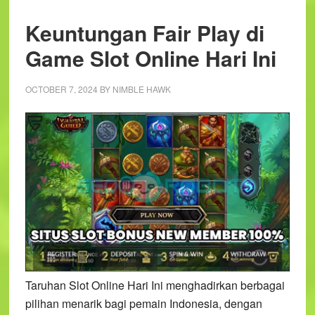
Keuntungan Fair Play di
Game Slot Online Hari Ini
OCTOBER 7, 2024
BY
NIMBLE HAWK
Taruhan Slot Online Hari Ini menghadirkan berbagai
pilihan menarik bagi pemain Indonesia, dengan