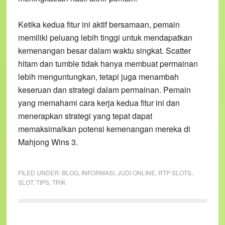
Ketika kedua fitur ini aktif bersamaan, pemain
memiliki peluang lebih tinggi untuk mendapatkan
kemenangan besar dalam waktu singkat. Scatter
hitam dan tumble tidak hanya membuat permainan
lebih menguntungkan, tetapi juga menambah
keseruan dan strategi dalam permainan. Pemain
yang memahami cara kerja kedua fitur ini dan
menerapkan strategi yang tepat dapat
memaksimalkan potensi kemenangan mereka di
Mahjong Wins 3.
FILED UNDER:
BLOG
,
INFORMASI
,
JUDI ONLINE
,
RTP SLOTS
,
SLOT
,
TIPS
,
TRIK