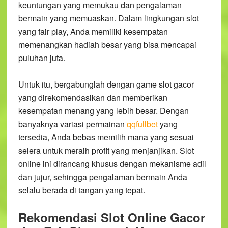
keuntungan yang memukau dan pengalaman
bermain yang memuaskan. Dalam lingkungan slot
yang fair play, Anda memiliki kesempatan
memenangkan hadiah besar yang bisa mencapai
puluhan juta.
Untuk itu, bergabunglah dengan game slot gacor
yang direkomendasikan dan memberikan
kesempatan menang yang lebih besar. Dengan
banyaknya variasi permainan
qqfullbet
yang
tersedia, Anda bebas memilih mana yang sesuai
selera untuk meraih profit yang menjanjikan. Slot
online ini dirancang khusus dengan mekanisme adil
dan jujur, sehingga pengalaman bermain Anda
selalu berada di tangan yang tepat.
Rekomendasi Slot Online Gacor