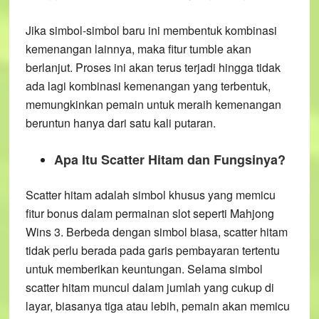
Jika simbol-simbol baru ini membentuk kombinasi
kemenangan lainnya, maka fitur tumble akan
berlanjut. Proses ini akan terus terjadi hingga tidak
ada lagi kombinasi kemenangan yang terbentuk,
memungkinkan pemain untuk meraih kemenangan
beruntun hanya dari satu kali putaran.
Apa Itu Scatter Hitam dan Fungsinya?
Scatter hitam adalah simbol khusus yang memicu
fitur bonus dalam permainan slot seperti Mahjong
Wins 3. Berbeda dengan simbol biasa, scatter hitam
tidak perlu berada pada garis pembayaran tertentu
untuk memberikan keuntungan. Selama simbol
scatter hitam muncul dalam jumlah yang cukup di
layar, biasanya tiga atau lebih, pemain akan memicu