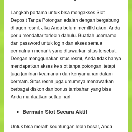
Langkah pertama untuk bisa mengakses Slot
Deposit Tanpa Potongan adalah dengan bergabung
di agen resmi. Jika Anda belum memiliki akun, Anda
perlu mendaftar terlebih dahulu. Buatlah username
dan password untuk login dan akses semua
permainan menarik yang ditawarkan situs tersebut.
Dengan menggunakan situs resmi, Anda tidak hanya
mendapatkan akses ke slot tanpa potongan, tetapi
juga jaminan keamanan dan kenyamanan dalam
bermain. Situs resmi juga umumnya menawarkan
berbagai diskon dan bonus tambahan yang bisa
Anda manfaatkan setiap hari.
Bermain Slot Secara Aktif
Untuk bisa meraih keuntungan lebih besar, Anda