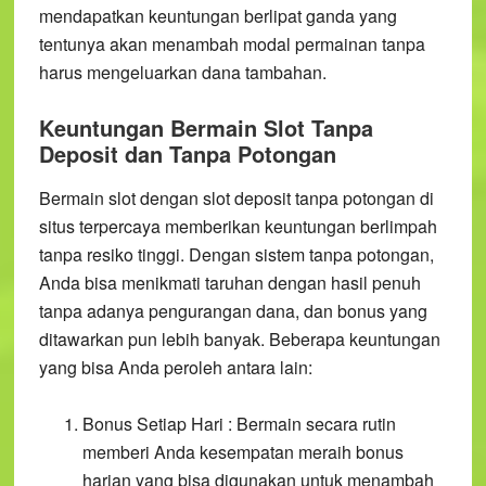
mendapatkan keuntungan berlipat ganda yang
tentunya akan menambah modal permainan tanpa
harus mengeluarkan dana tambahan.
Keuntungan Bermain Slot Tanpa
Deposit dan Tanpa Potongan
Bermain slot dengan slot deposit tanpa potongan di
situs terpercaya memberikan keuntungan berlimpah
tanpa resiko tinggi. Dengan sistem tanpa potongan,
Anda bisa menikmati taruhan dengan hasil penuh
tanpa adanya pengurangan dana, dan bonus yang
ditawarkan pun lebih banyak. Beberapa keuntungan
yang bisa Anda peroleh antara lain:
Bonus Setiap Hari : Bermain secara rutin
memberi Anda kesempatan meraih bonus
harian yang bisa digunakan untuk menambah