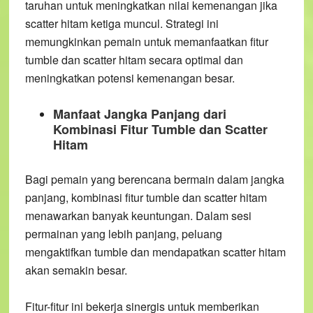
taruhan untuk meningkatkan nilai kemenangan jika
scatter hitam ketiga muncul. Strategi ini
memungkinkan pemain untuk memanfaatkan fitur
tumble dan scatter hitam secara optimal dan
meningkatkan potensi kemenangan besar.
Manfaat Jangka Panjang dari
Kombinasi Fitur Tumble dan Scatter
Hitam
Bagi pemain yang berencana bermain dalam jangka
panjang, kombinasi fitur tumble dan scatter hitam
menawarkan banyak keuntungan. Dalam sesi
permainan yang lebih panjang, peluang
mengaktifkan tumble dan mendapatkan scatter hitam
akan semakin besar.
Fitur-fitur ini bekerja sinergis untuk memberikan