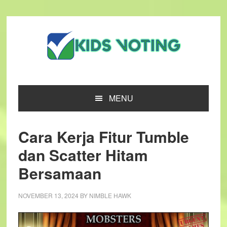
Skip
Skip
Skip
to
to
to
primary
main
primary
navigation
content
sidebar
MENU
Cara Kerja Fitur Tumble
dan Scatter Hitam
Bersamaan
NOVEMBER 13, 2024
BY
NIMBLE HAWK