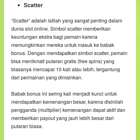
Scatter
“Scatter” adalah istilah yang sangat penting dalam
dunia slot online. Simbol scatter memberikan
keuntungan ekstra bagi pemain karena
memungkinkan mereka untuk masuk ke babak
bonus. Dengan mendapatkan simbol scatter, pemain
bisa menikmati putaran gratis (free spins) yang
biasanya mencapai 10 kali atau lebih, tergantung
dari permainan yang dimainkan.
Babak bonus ini sering kali menjadi kunci untuk
mendapatkan kemenangan besar, karena disinilah
pengganda (multiplier) kemenangan dapat aktif dan
memberikan payout yang jauh lebih besar dari
putaran biasa.