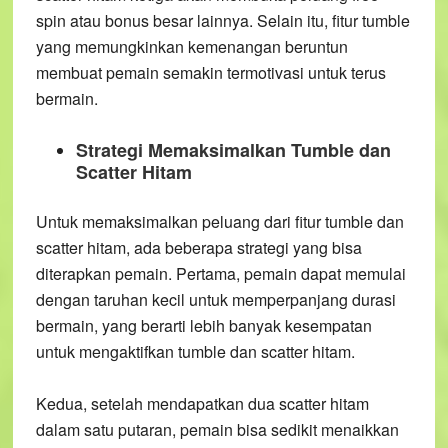
spin atau bonus besar lainnya. Selain itu, fitur tumble
yang memungkinkan kemenangan beruntun
membuat pemain semakin termotivasi untuk terus
bermain.
Strategi Memaksimalkan Tumble dan
Scatter Hitam
Untuk memaksimalkan peluang dari fitur tumble dan
scatter hitam, ada beberapa strategi yang bisa
diterapkan pemain. Pertama, pemain dapat memulai
dengan taruhan kecil untuk memperpanjang durasi
bermain, yang berarti lebih banyak kesempatan
untuk mengaktifkan tumble dan scatter hitam.
Kedua, setelah mendapatkan dua scatter hitam
dalam satu putaran, pemain bisa sedikit menaikkan