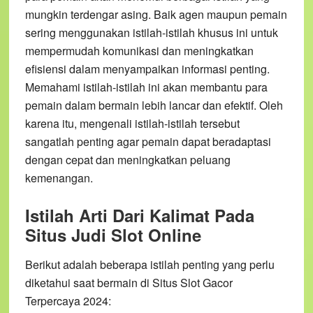
mungkin terdengar asing. Baik agen maupun pemain
sering menggunakan istilah-istilah khusus ini untuk
mempermudah komunikasi dan meningkatkan
efisiensi dalam menyampaikan informasi penting.
Memahami istilah-istilah ini akan membantu para
pemain dalam bermain lebih lancar dan efektif. Oleh
karena itu, mengenali istilah-istilah tersebut
sangatlah penting agar pemain dapat beradaptasi
dengan cepat dan meningkatkan peluang
kemenangan.
Istilah Arti Dari Kalimat Pada
Situs Judi Slot Online
Berikut adalah beberapa istilah penting yang perlu
diketahui saat bermain di Situs Slot Gacor
Terpercaya 2024: