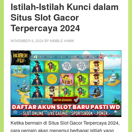
Istilah-Istilah Kunci dalam
Situs Slot Gacor
Terpercaya 2024
NOVEMBER 6, 2024
BY
NIMBLE HAWK
Ketika bermain di Situs Slot Gacor Terpercaya 2024,
para pemain akan menemui berbagai istilah yang