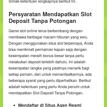
Simak ketentuan lengkapnya berikut ini.
Persyaratan Mendapatkan Slot
Deposit Tanpa Potongan
Game slot online terus berkembang dengan
membawa berbagai macam hiburan yang seru.
Dengan menggunakan situs slot terpercaya, Anda
bisa menikmati permainan kapan saja dengan
kesempatan meraih bonus besar tanpa perlu
melakukan deposit terlebih dahulu. Ini adalah
kesempatan langka yang pastinya menarik bagi
setiap pemain, dan untuk memanfaatkannya, ada
beberapa syarat yang perlu diperhatikan. Berikut
adalah ketentuan yang perlu Anda penuhi untuk
mendapatkan Slot Deposit Tanpa Potongan.
Mendaftar di Situs Agen Resmi