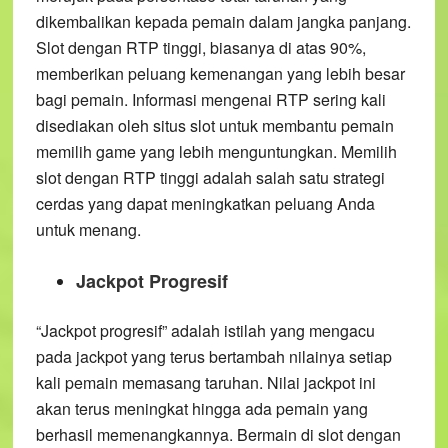
dikembalikan kepada pemain dalam jangka panjang.
Slot dengan RTP tinggi, biasanya di atas 90%,
memberikan peluang kemenangan yang lebih besar
bagi pemain. Informasi mengenai RTP sering kali
disediakan oleh situs slot untuk membantu pemain
memilih game yang lebih menguntungkan. Memilih
slot dengan RTP tinggi adalah salah satu strategi
cerdas yang dapat meningkatkan peluang Anda
untuk menang.
Jackpot Progresif
“Jackpot progresif” adalah istilah yang mengacu
pada jackpot yang terus bertambah nilainya setiap
kali pemain memasang taruhan. Nilai jackpot ini
akan terus meningkat hingga ada pemain yang
berhasil memenangkannya. Bermain di slot dengan